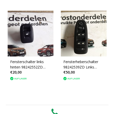
Fensterschalter links
Fensterheberschalter
hinten 98242552ZD
98242539ZD Links
€20,00
€50,00
Peugeot 2008
vorne Peugeot 2008
AUF LAGER
AUF LAGER