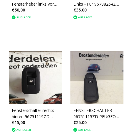
Fensterheber links vorne
Links - Für 96788264ZD
€50,00
€35,00
96749624ZD Peugeot
Peugeot 2008 II P24E
2008
AUF LAGER
AUF LAGER
Fensterschalter rechts
FENSTERSCHALTER
hinten 96751119ZD
96751115ZD PEUGEOT
€15,00
€25,00
Peugeot 2008
2008
AUF LAGER
AUF LAGER