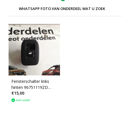
WHATSAPP FOTO VAN ONDERDEEL WAT U ZOEK
Fensterschalter links
hinten 96751119ZD
€15,00
Peugeot 2008
AUF LAGER