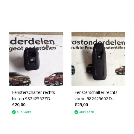
Fensterschalter rechts
Fensterschalter rechts
hinten 98242552ZD
vorne 98242560ZD
€20,00
€25,00
Peugeot 2008
Peugeot 2008
AUF LAGER
AUF LAGER