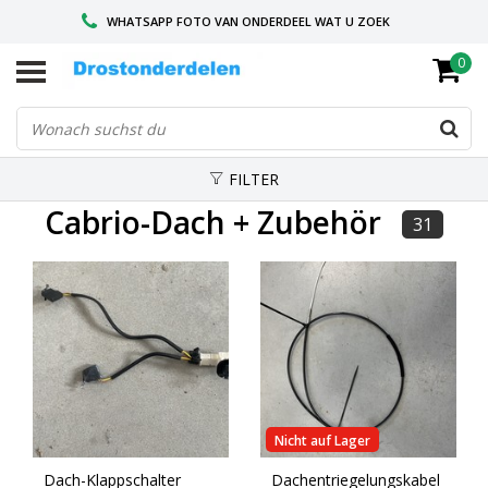
WHATSAPP FOTO VAN ONDERDEEL WAT U ZOEK
0
VOOR 16.00 BESTELD, VANDAAG VERZONDEN
GESPECIALISEERD PEUGEOT
FILTER
Cabrio-Dach + Zubehör
31
Nicht auf Lager
Dach-Klappschalter
Dachentriegelungskabel