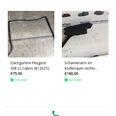
Dachgummi Peugeot
Scharnierarm im
308 cc Cabrio (8120Z5)
Kofferraum rechts
€75,00
€180,00
Peugeot 308cc
8446W1/8484AX
AUF LAGER
AUF LAGER