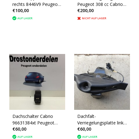
rechts 8446V9 Peugeot
Peugeot 308 cc Cabrio
€100,00
€200,00
308 cc Cabrio
8484Y6
AUF LAGER
NICHT AUF LAGER
Dachschalter Cabrio
Dachfalt-
96631384xt Peugeot
Verriegelungsplatte links
€60,00
€60,00
308cc (6490S8)
Peugeot 308CC 8484AJ
9683782377
AUF LAGER
AUF LAGER