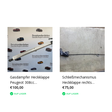
Gasdämpfer Heckklappe
Schließmechanismus
Peugeot 308cc
Heckklappe rechts
€100,00
€75,00
Cabriodach 8446J6
9683792680 Peugeot
308CC
AUF LAGER
AUF LAGER