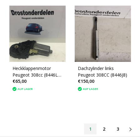
Heckklappenmotor
Dachzylinder links
Peugeot 308cc (8446L4)
Peugeot 308CC (8446J8)
€65,00
€150,00
Bosch
AUF LAGER
AUF LAGER
1
2
3