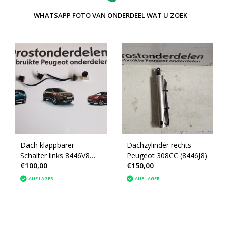
WHATSAPP FOTO VAN ONDERDEEL WAT U ZOEK
Dach klappbarer
Dachzylinder rechts
Schalter links 8446V8
Peugeot 308CC (8446J8)
€100,00
€150,00
Peugeot 308 ccm Cabrio
AUF LAGER
AUF LAGER