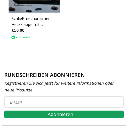
Schließmechanismen
Heckklappe mit
€50,00
Artikelnummer
9646091480 Peugeot
AUF LAGER
307cc Cabrio
RUNDSCHREIBEN ABONNIEREN
Registrieren Sie sich jetzt für weitere Informationen oder
neue Produkte
Abonnieren