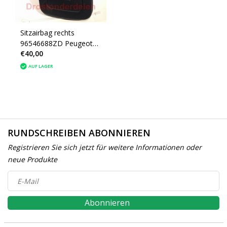
Sitzairbag rechts
96546688ZD Peugeot
€40,00
207 (8216NG) schwarz
AUF LAGER
RUNDSCHREIBEN ABONNIEREN
Registrieren Sie sich jetzt für weitere Informationen oder
neue Produkte
Abonnieren