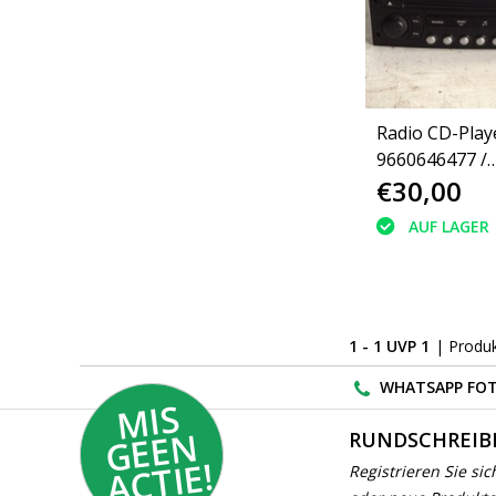
Radio CD-Play
9660646477 /
€30,00
96606464XT P
307 Blaupunk
AUF LAGER
1 - 1 UVP 1
| Produ
WHATSAPP FOT
MI
S
G
E
E
A
C
TI
N
RUNDSCHREIB
E!
Registrieren Sie sic