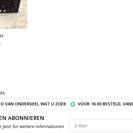
er
eugeot
t
kte
O VAN ONDERDEEL WAT U ZOEK
VOOR 16.00 BESTELD, VA
EN ABONNIEREN
h jetzt für weitere Informationen