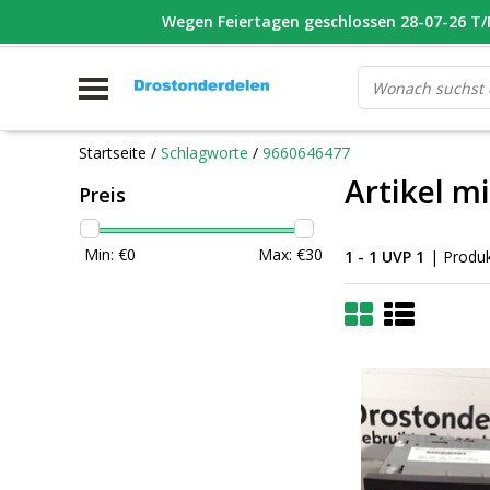
WHATSAPP FOTO VAN ONDERDEEL WAT U ZOEK
Wegen Feiertagen geschlossen 28-07-26 T/M
V
Startseite
/
Schlagworte
/
9660646477
Artikel m
Preis
Min: €
0
Max: €
30
1 - 1 UVP 1
| Produ