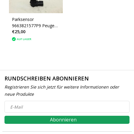
Parksensor
9663821577P9 Peugeot
€25,00
308
(6590F6)1611735680
AUF LAGER
RUNDSCHREIBEN ABONNIEREN
Registrieren Sie sich jetzt für weitere Informationen oder
neue Produkte
Abonnieren