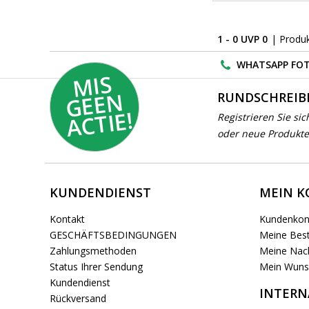
1 - 0 UVP 0
| Produ
WHATSAPP FOT
MI
S
G
E
E
A
C
TI
N
RUNDSCHREIB
E!
Registrieren Sie sic
oder neue Produkte
KUNDENDIENST
MEIN 
Kontakt
Kundenkon
GESCHÄFTSBEDINGUNGEN
Meine Best
Zahlungsmethoden
Meine Nach
Status Ihrer Sendung
Mein Wuns
Kundendienst
INTERN
Rückversand