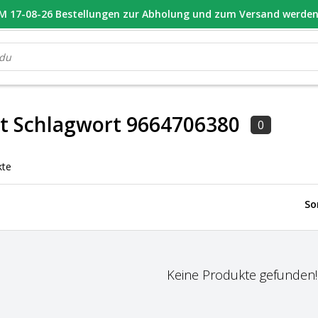
 17-08-26 Bestellungen zur Abholung und zum Versand werden 
OOR 16.00 BESTELD, VANDAAG VERZONDEN
GESPECIALISEERD PE
it Schlagwort 9664706380
0
kte
So
Keine Produkte gefunden!..