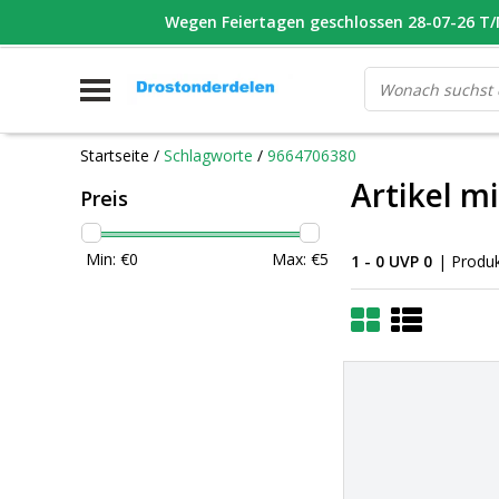
WHATSAPP FOTO VAN ONDERDEEL WAT U ZOEK
Wegen Feiertagen geschlossen 28-07-26 T/M
V
Startseite
/
Schlagworte
/
9664706380
Artikel m
Preis
Min: €
0
Max: €
5
1 - 0 UVP 0
| Produ