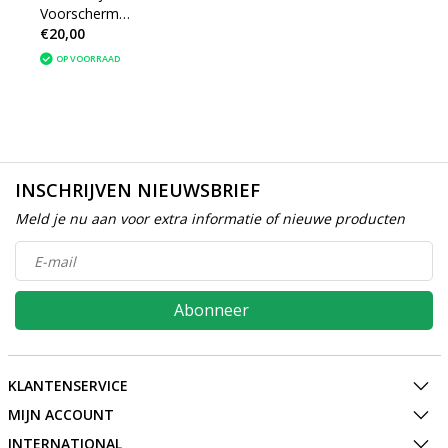
Voorscherm
€20,00
9813323780 Citroen C3
OP VOORRAAD
INSCHRIJVEN NIEUWSBRIEF
Meld je nu aan voor extra informatie of nieuwe producten
Abonneer
KLANTENSERVICE
MIJN ACCOUNT
INTERNATIONAL