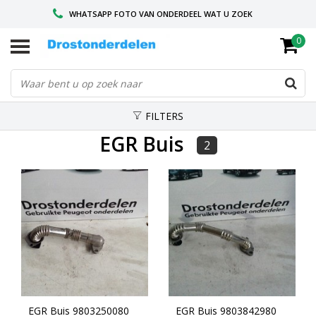
WHATSAPP FOTO VAN ONDERDEEL WAT U ZOEK
0
VOOR 16.00 BESTELD, VANDAAG VERZONDEN
GESPECIALISEERD PEUGEOT
FILTERS
EGR Buis
2
EGR Buis 9803250080
EGR Buis 9803842980