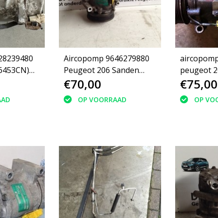
28239480
Aircopomp 9646279880
aircopomp
(6453CN)
Peugeot 206 Sanden
peugeot 206 96551
€70,00
€75,00
SD6V12 (1438)
(6453QE)
AAD
OP VOORRAAD
OP VO