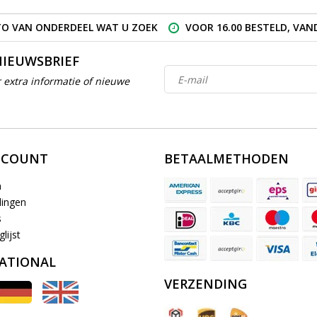
O VAN ONDERDEEL WAT U ZOEK
VOOR 16.00 BESTELD, VA
NIEUWSBRIEF
 extra informatie of nieuwe
CCOUNT
BETAALMETHODEN
n
lingen
s
lijst
ATIONAL
VERZENDING