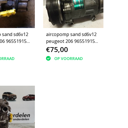
 sand sd6v12
aircopomp sand sd6v12
91580
peugeot 206 9655191580
€75,00
,(6453QE),
ORRAAD
OP VOORRAAD