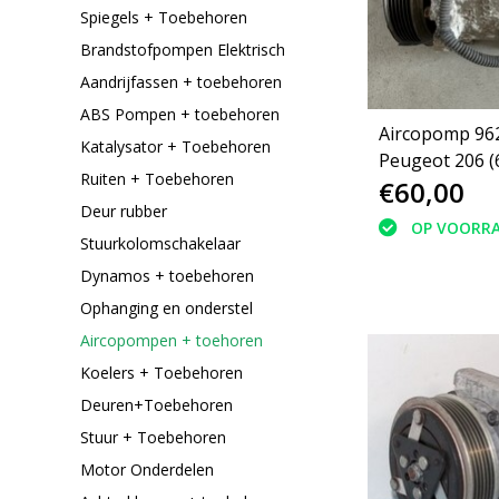
Spiegels + Toebehoren
Brandstofpompen Elektrisch
Aandrijfassen + toebehoren
ABS Pompen + toebehoren
Aircopomp 96
Katalysator + Toebehoren
Peugeot 206 
Ruiten + Toebehoren
€60,00
1412F
Deur rubber
OP VOORR
Stuurkolomschakelaar
Dynamos + toebehoren
Ophanging en onderstel
Aircopompen + toehoren
Koelers + Toebehoren
Deuren+Toebehoren
Stuur + Toebehoren
Motor Onderdelen