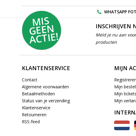
WHATSAPP FOT
MI
S
G
E
E
A
C
TI
N
INSCHRIJVEN 
E!
Meld je nu aan voor
producten
KLANTENSERVICE
MIJN A
Contact
Registrere
Algemene voorwaarden
Mijn bestel
Betaalmethoden
Mijn ticket
Status van je verzending
Mijn verlang
Klantenservice
INTERN
Retourneren
RSS-feed