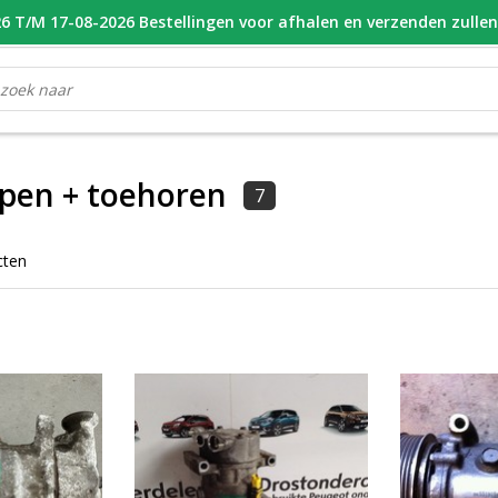
 T/M 17-08-2026 Bestellingen voor afhalen en verzenden zulle
OOR 16.00 BESTELD, VANDAAG VERZONDEN
GESPECIALISEERD PE
pen + toehoren
7
cten