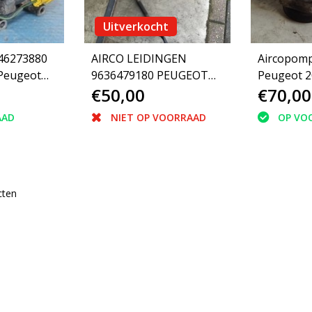
Uitverkocht
46273880
AIRCO LEIDINGEN
Aircopom
Peugeot
9636479180 PEUGEOT
Peugeot 2
€50,00
€70,00
)(6453LH)
206 1.4 /of 1.1
(1449F) S
AAD
NIET OP VOORRAAD
OP VO
cten