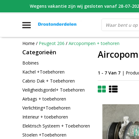
Wegens vakantie zijn wij gesloten vanaf 28-07-2026
WHATSAPP FOTO VAN ONDERDEEL WAT U ZOEK
V
Home
/
Peugeot 206
/
Aircopompen + toehoren
Categorieën
Aircopom
Bobines
Kachel +Toebehoren
1 - 7 Van 7
| Produ
Cabrio Dak + Toebehoren
Veiligheidsgordel+ Toebehoren
Airbags + toebehoren
Verlichting+Toebehoren
Interieur + toebehoren
Elektrisch Systeem + Toebehoren
Stoelen +Toebehoren