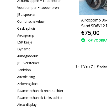
Achterkleppen + toebehoren
Voorbumper + toebehoren
JBL speaker
Aircopomp 96
Combi-schakelaar
Sand SD6V12 
Gasklephuis
€75,00
206 (6453LF
Aircopomp
OP VOORR
ESP kasje
Dynamo
Airbagmodule
JBL Versterker
1 - 7 Van 7
| Produ
Tankdop
Aircoleiding
Zekeringskast
Raammechaniek rechtsachter
Raammechaniek Links achter
Airco display