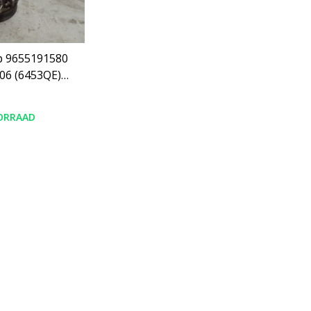
p 9655191580
06 (6453QE)
and SD6V12
ORRAAD