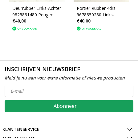
Deurrubber Links-Achter
Portier Rubber 4drs
9825831480 Peugeot
9678350280 Links-
€40,00
€40,00
2008 II P24E
Achter Peugeot 2008
OP VOORRAAD
OP VOORRAAD
INSCHRIJVEN NIEUWSBRIEF
Meld je nu aan voor extra informatie of nieuwe producten
Abonneer
KLANTENSERVICE