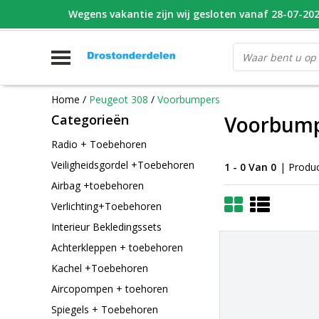
Wegens vakantie zijn wij gesloten vanaf 28-07-2026
WHATSAPP FOTO VAN ONDERDEEL WAT U ZOEK
V
Home
/
Peugeot 308
/
Voorbumpers
Categorieën
Voorbum
Radio + Toebehoren
Veiligheidsgordel +Toebehoren
1 - 0 Van 0
| Produ
Airbag +toebehoren
Verlichting+Toebehoren
Interieur Bekledingssets
Achterkleppen + toebehoren
Kachel +Toebehoren
Aircopompen + toehoren
Spiegels + Toebehoren