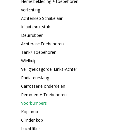
Hemelbekleding + toebehoren
verlichting
Achterklep Schakelaar
Inlaatspruitstuk
Deurrubber
Achteras+Toebehoren
Tank+Toebehoren
Wielkuip
Veiligheidsgordel Links-Achter
Radiateurslang
Carrosserie onderdelen
Remmen + Toebehoren
Voorbumpers
Koplamp
Cilinder kop
Luchtfilter