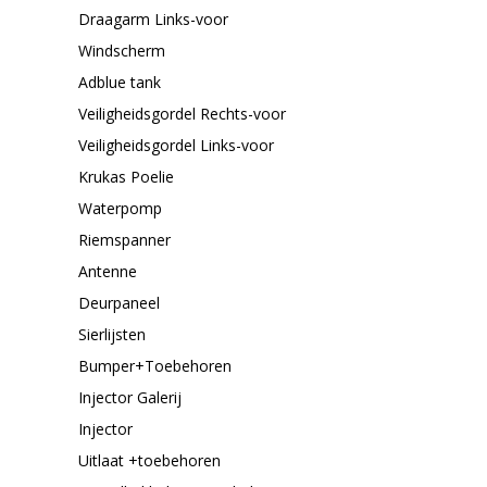
Draagarm Links-voor
Windscherm
Adblue tank
Veiligheidsgordel Rechts-voor
Veiligheidsgordel Links-voor
Krukas Poelie
Waterpomp
Riemspanner
Antenne
Deurpaneel
Sierlijsten
Bumper+Toebehoren
Injector Galerij
Injector
Uitlaat +toebehoren