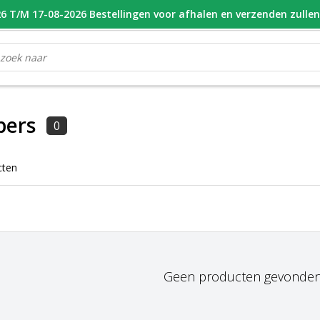
 T/M 17-08-2026 Bestellingen voor afhalen en verzenden zulle
OOR 16.00 BESTELD, VANDAAG VERZONDEN
GESPECIALISEERD PE
pers
0
cten
Geen producten gevonden!.