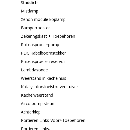
Stadslicht
Mistlamp
Xenon module koplamp
Bumperrooster
Zekeringskast + Toebehoren
Ruitensproeierpomp
PDC Kabelboomstekker
Ruitensproeier reservoir
Lambdasonde
Weerstand in kachelhuis
Katalysatorvloeistof verstuiver
Kachelweerstand
Airco pomp steun
Achterklep
Portieren Links-Voor+Toebehoren
Portieren Links-