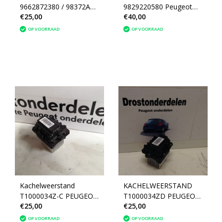
9662872380 / 98372A01
9829220580 Peugeot
€25,00
€40,00
PEUGEOT 208
208 II P21E
OP VOORRAAD
OP VOORRAAD
Kachelweerstand
KACHELWEERSTAND
T1000034Z-C PEUGEOT
T1000034ZD PEUGEOT
€25,00
€25,00
208 (6441AF)
208 (6441AF)
OP VOORRAAD
OP VOORRAAD