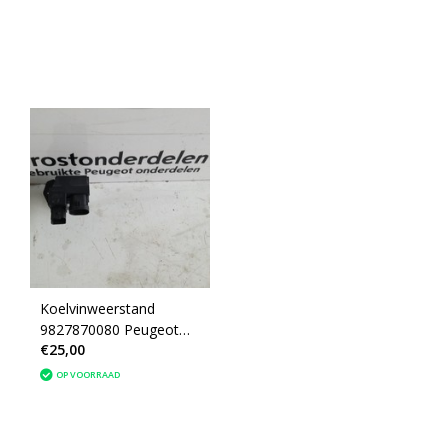
Koelvinweerstand
9827870080 Peugeot
€25,00
208
OP VOORRAAD