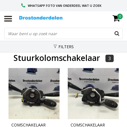
WHATSAPP FOTO VAN ONDERDEEL WAT U ZOEK
0
VOOR 16.00 BESTELD, VANDAAG VERZONDEN
GESPECIALISEERD PEUGEOT
FILTERS
Stuurkolomschakelaar
3
COMSCHAKELAAR
COMSCHAKELAAR