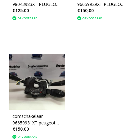
98043983XT PEUGEOT
96659929XT PEUGEOT
€125,00
€150,00
RCZ
RCZ
OP VOORRAAD
OP VOORRAAD
comschakelaar
96659931XT peugeot
€150,00
RCZ (624334)
OP VOORRAAD