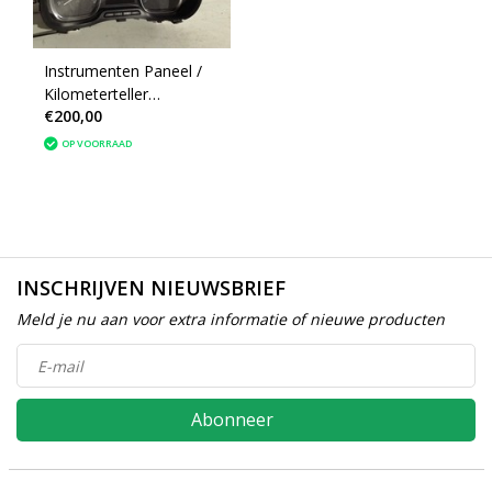
Instrumenten Paneel /
Kilometerteller
€200,00
9817543780 Peugeot
Expert 4
OP VOORRAAD
INSCHRIJVEN NIEUWSBRIEF
Meld je nu aan voor extra informatie of nieuwe producten
Abonneer