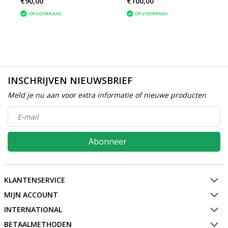
€90,00
€100,00
2008 1.6
2008
OP VOORRAAD
OP VOORRAAD
INSCHRIJVEN NIEUWSBRIEF
Meld je nu aan voor extra informatie of nieuwe producten
Abonneer
KLANTENSERVICE
MIJN ACCOUNT
INTERNATIONAL
BETAALMETHODEN