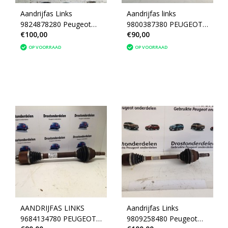
Aandrijfas Links
Aandrijfas links
9824878280 Peugeot
9800387380 PEUGEOT
€100,00
€90,00
2008 II P24E
2008
OP VOORRAAD
OP VOORRAAD
AANDRIJFAS LINKS
Aandrijfas Links
9684134780 PEUGEOT
9809258480 Peugeot