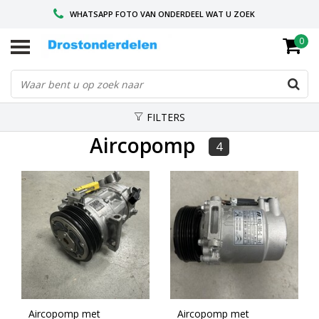
WHATSAPP FOTO VAN ONDERDEEL WAT U ZOEK
0
VOOR 16.00 BESTELD, VANDAAG VERZONDEN
GESPECIALISEERD PEUGEOT
FILTERS
Aircopomp
4
Aircopomp met
Aircopomp met