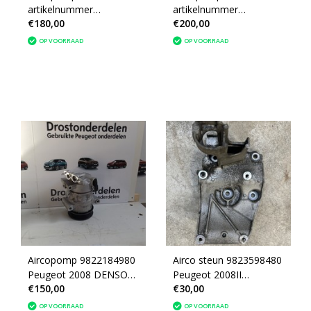
artikelnummer
artikelnummer
€180,00
€200,00
9834779880 Peugeot
9827596080
2008 II
9827596380 Peugeot
OP VOORRAAD
OP VOORRAAD
2008 II
Aircopomp 9822184980
Airco steun 9823598480
Peugeot 2008 DENSO
Peugeot 2008II
€150,00
€30,00
5SEL09C-GE447150-
9823598480
8110
OP VOORRAAD
OP VOORRAAD