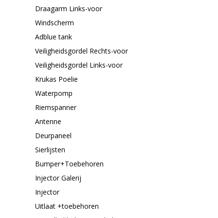
Draagarm Links-voor
Windscherm
Adblue tank
Veiligheidsgordel Rechts-voor
Veiligheidsgordel Links-voor
Krukas Poelie
Waterpomp
Riemspanner
Antenne
Deurpaneel
Sierlijsten
Bumper+Toebehoren
Injector Galerij
Injector
Uitlaat +toebehoren