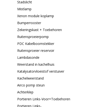
Stadslicht
Mistlamp
Xenon module koplamp
Bumperrooster
Zekeringskast + Toebehoren
Ruitensproeierpomp
PDC Kabelboomstekker
Ruitensproeier reservoir
Lambdasonde
Weerstand in kachelhuis
Katalysatorvloeistof verstuiver
Kachelweerstand
Airco pomp steun
Achterklep
Portieren Links-Voor+Toebehoren
Portieren Links-