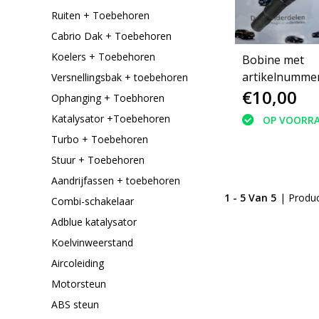
Ruiten + Toebehoren
Cabrio Dak + Toebehoren
Koelers + Toebehoren
Bobine met
artikelnumme
Versnellingsbak + toebehoren
€10,00
9807841880 P
Ophanging + Toebhoren
CC 1.6
Katalysator +Toebehoren
OP VOORR
Turbo + Toebehoren
Stuur + Toebehoren
Aandrijfassen + toebehoren
1 - 5 Van 5
| Produ
Combi-schakelaar
Adblue katalysator
Koelvinweerstand
Aircoleiding
Motorsteun
ABS steun