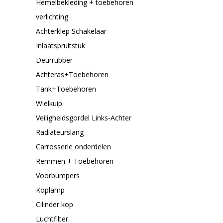
Hemelbekleding + toebehoren
verlichting
Achterklep Schakelaar
Inlaatspruitstuk
Deurrubber
Achteras+Toebehoren
Tank+Toebehoren
Wielkuip
Veiligheidsgordel Links-Achter
Radiateurslang
Carrosserie onderdelen
Remmen + Toebehoren
Voorbumpers
Koplamp
Cilinder kop
Luchtfilter