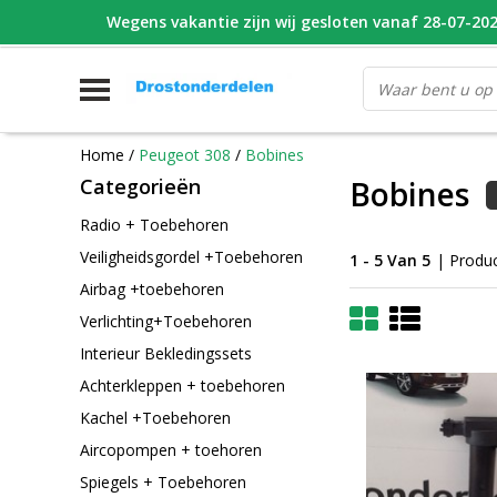
Wegens vakantie zijn wij gesloten vanaf 28-07-2026
WHATSAPP FOTO VAN ONDERDEEL WAT U ZOEK
V
Home
/
Peugeot 308
/
Bobines
Categorieën
Bobines
Radio + Toebehoren
Veiligheidsgordel +Toebehoren
1 - 5 Van 5
| Produ
Airbag +toebehoren
Verlichting+Toebehoren
Interieur Bekledingssets
Achterkleppen + toebehoren
Kachel +Toebehoren
Aircopompen + toehoren
Spiegels + Toebehoren