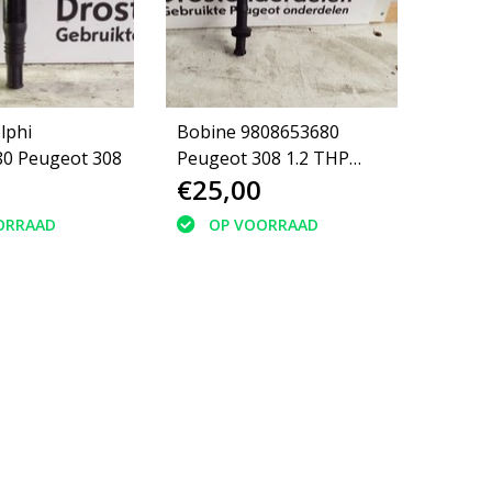
lphi
Bobine 9808653680
9671214580 Peugeot 308
Peugeot 308 1.2 THP
€25,00
130pk
ORRAAD
OP VOORRAAD