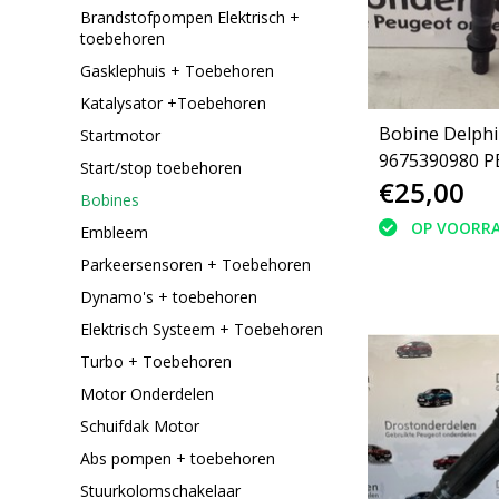
Brandstofpompen Elektrisch +
toebehoren
Gasklephuis + Toebehoren
Katalysator +Toebehoren
Bobine Delphi
Startmotor
9675390980 
Start/stop toebehoren
€25,00
308 T9 1.2 thp
Bobines
OP VOORR
Embleem
Parkeersensoren + Toebehoren
Dynamo's + toebehoren
Elektrisch Systeem + Toebehoren
Turbo + Toebehoren
Motor Onderdelen
Schuifdak Motor
Abs pompen + toebehoren
Stuurkolomschakelaar