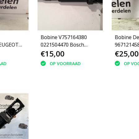
Bobine V757164380
Bobine De
PEUGEOT
0221504470 Bosch
€15,00
€25,00
peugeot 308 1.6(597064)
AAD
OP VOORRAAD
OP VO