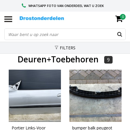
WHATSAPP FOTO VAN ONDERDEEL WAT U ZOEK
0
VOOR 16.00 BESTELD, VANDAAG VERZONDEN
GESPECIALISEERD PEUGEOT
FILTERS
Deuren+Toebehoren
9
Portier Links-Voor
bumper balk peugeot