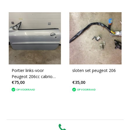
Portier links-voor
sloten set peugeot 206
Peugeot 206cc cabrio
€75,00
€35,00
met artikelnummer
9002P3 kleurcode (EYL)
OP VOORRAAD
OP VOORRAAD
ijsblauw