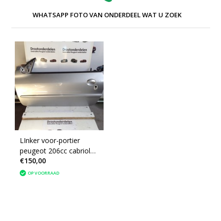
WHATSAPP FOTO VAN ONDERDEEL WAT U ZOEK
LInker voor-portier
peugeot 206cc cabriolet
€150,00
kleurcode EZR grijs
OP VOORRAAD