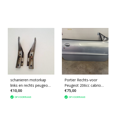
schanieren motorkap
Portier Rechts-voor
links en rechts peugeot
Peugeot 206cc cabrio
€10,00
€75,00
206
met artikelnummer
9004P1 kleurcode (EYL)
OP VOORRAAD
OP VOORRAAD
ijsblauw