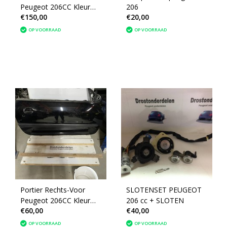
Peugeot 206CC Kleur
206
€150,00
€20,00
Zilver EZR
OP VOORRAAD
OP VOORRAAD
Portier Rechts-Voor
SLOTENSET PEUGEOT
Peugeot 206CC Kleur
206 cc + SLOTEN
€60,00
€40,00
Zwart KTV
OP VOORRAAD
OP VOORRAAD