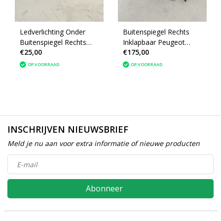
Ledverlichting Onder
Buitenspiegel Rechts
Buitenspiegel Rechts
Inklapbaar Peugeot
€25,00
€175,00
90880010 Peugeot 3008
3008 II P84E Kleur bleu
II
magnetic
OP VOORRAAD
OP VOORRAAD
INSCHRIJVEN NIEUWSBRIEF
Meld je nu aan voor extra informatie of nieuwe producten
Abonneer