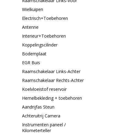
Raamschakelaar Links-Voor
Wielkuipen
Electrisch+Toebehoren
Antenne
Interieur+Toebehoren
Koppelingscilinder
Bodemplaat
EGR Buis
Raamschakelaar Links-Achter
Raamschakelaar Rechts-Achter
Koelvloeistof reservoir
Hemelbekleding + toebehoren
Aandrijfas Steun
Achteruitrij Camera
Instrumenten paneel /
Kilometerteller