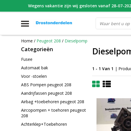
Wegens vakantie zijn wij gesloten vanaf 28-07-2026
WHATSAPP FOTO VAN ONDERDEEL WAT U ZOEK
V
Home
/
Peugeot 208
/
Dieselpomp
Categorieën
Dieselpo
Fusee
Automaat bak
1 - 1 Van 1
| Produ
Voor -stoelen
ABS Pompen peugeot 208
Aandrijfassen peugeot 208
Airbag +toebehoren peugeot 208
Aircopompen + toehoren peugeot
208
Achterklep+Toebehoren