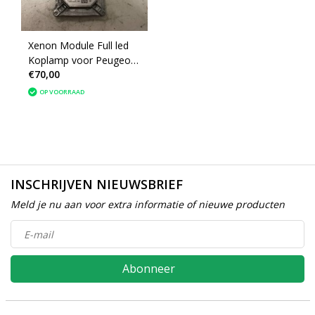
Xenon Module Full led
Koplamp voor Peugeot
€70,00
308 T9 130732940300
(1610426980)
OP VOORRAAD
INSCHRIJVEN NIEUWSBRIEF
Meld je nu aan voor extra informatie of nieuwe producten
Abonneer