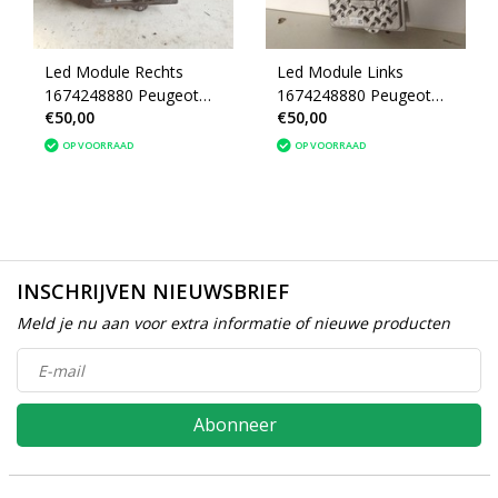
Led Module Rechts
Led Module Links
1674248880 Peugeot
1674248880 Peugeot
€50,00
€50,00
2008 II P24E
2008 II P24E
(L90125449)
(L90125449)
OP VOORRAAD
OP VOORRAAD
INSCHRIJVEN NIEUWSBRIEF
Meld je nu aan voor extra informatie of nieuwe producten
Abonneer