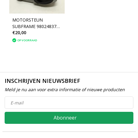
MOTORSTEUN
SUBFRAME 9802483780
€20,00
peugeot 208 (1806A6)
OP VOORRAAD
INSCHRIJVEN NIEUWSBRIEF
Meld je nu aan voor extra informatie of nieuwe producten
Abonneer