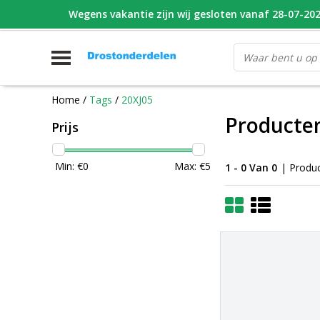
Wegens vakantie zijn wij gesloten vanaf 28-07-2026
WHATSAPP FOTO VAN ONDERDEEL WAT U ZOEK
V
Home
/
Tags
/
20XJ05
Producte
Prijs
Min: €
0
Max: €
5
1 - 0 Van 0
| Produ