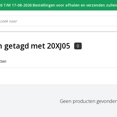
 T/M 17-08-2026 Bestellingen voor afhalen en verzenden zulle
OOR 16.00 BESTELD, VANDAAG VERZONDEN
GESPECIALISEERD PE
n getagd met 20XJ05
0
cten
Geen producten gevonden!.