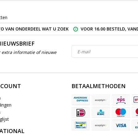
cten
O VAN ONDERDEEL WAT U ZOEK
VOOR 16.00 BESTELD, VA
NIEUWSBRIEF
 extra informatie of nieuwe
CCOUNT
BETAALMETHODEN
n
lingen
s
lijst
ATIONAL