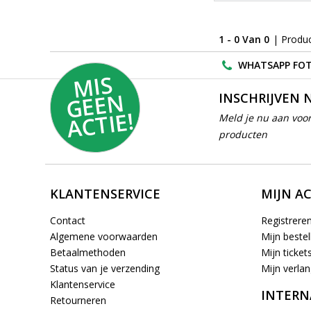
1 - 0 Van 0
| Produ
WHATSAPP FOT
MI
S
G
E
E
A
C
TI
N
INSCHRIJVEN 
E!
Meld je nu aan voor
producten
KLANTENSERVICE
MIJN A
Contact
Registrere
Algemene voorwaarden
Mijn bestel
Betaalmethoden
Mijn ticket
Status van je verzending
Mijn verlang
Klantenservice
INTERN
Retourneren