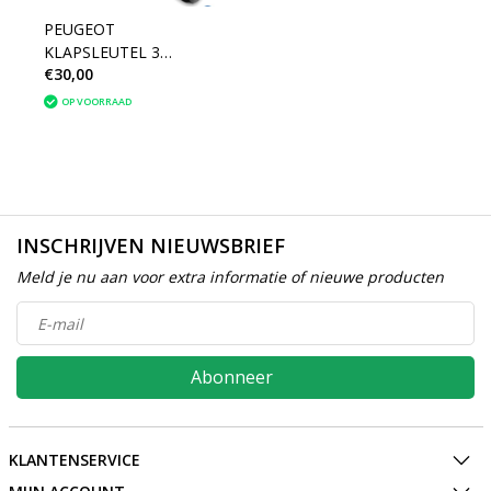
PEUGEOT
KLAPSLEUTEL 3
€30,00
KNOPPEN -207CC-
207SW - 308SW - 307CC
OP VOORRAAD
- (2005 - 2009) - 6490CS
- 6490CT
INSCHRIJVEN NIEUWSBRIEF
Meld je nu aan voor extra informatie of nieuwe producten
Abonneer
KLANTENSERVICE