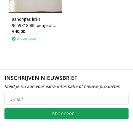
aandrijfas links
9659318080 peugeot
€40,00
207 1.4 (3272PV)
OP VOORRAAD
INSCHRIJVEN NIEUWSBRIEF
Meld je nu aan voor extra informatie of nieuwe producten
Abonneer