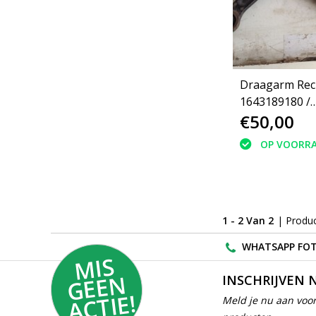
Draagarm Rec
1643189180 /
€50,00
1610938180 P
(3521R3)
OP VOORR
1 - 2 Van 2
| Produ
WHATSAPP FOT
MI
S
G
E
E
A
C
TI
N
INSCHRIJVEN 
E!
Meld je nu aan voor