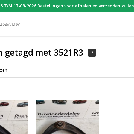
 T/M 17-08-2026 Bestellingen voor afhalen en verzenden zulle
OOR 16.00 BESTELD, VANDAAG VERZONDEN
GESPECIALISEERD PE
n getagd met 3521R3
2
cten