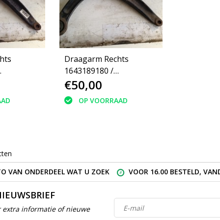
hts
Draagarm Rechts
1643189180 /
€50,00
eugeot 308
1610938180 Peugeot
3008 (3521R3)
AAD
OP VOORRAAD
cten
O VAN ONDERDEEL WAT U ZOEK
VOOR 16.00 BESTELD, VA
NIEUWSBRIEF
 extra informatie of nieuwe