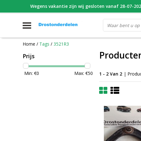
Wegens vakantie zijn wij gesloten vanaf 28-07-2026
WHATSAPP FOTO VAN ONDERDEEL WAT U ZOEK
V
Home
/
Tags
/
3521R3
Producte
Prijs
Min: €
0
Max: €
50
1 - 2 Van 2
| Produ