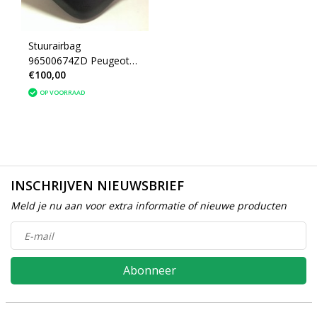
Stuurairbag
96500674ZD Peugeot
€100,00
207 (4112JA)
OP VOORRAAD
INSCHRIJVEN NIEUWSBRIEF
Meld je nu aan voor extra informatie of nieuwe producten
Abonneer