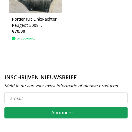
Portier ruit Links-achter
Peugeot 3008
€70,00
43R002092 kleur donker
zwart
OP VOORRAAD
INSCHRIJVEN NIEUWSBRIEF
Meld je nu aan voor extra informatie of nieuwe producten
Abonneer