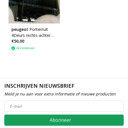
peugeot
Portierruit
4Deurs rechts-achter
€50,00
met artikelnummer
9823170280 Peugeot
OP VOORRAAD
208II
INSCHRIJVEN NIEUWSBRIEF
Meld je nu aan voor extra informatie of nieuwe producten
Abonneer