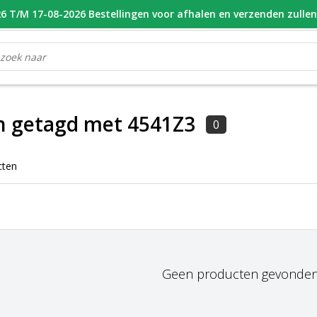
 T/M 17-08-2026 Bestellingen voor afhalen en verzenden zulle
OOR 16.00 BESTELD, VANDAAG VERZONDEN
GESPECIALISEERD PE
n getagd met 4541Z3
0
cten
Geen producten gevonden!.