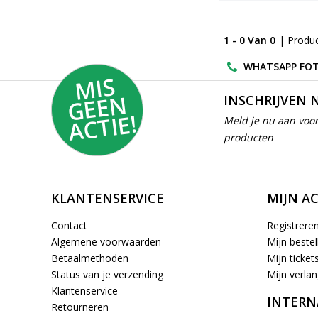
1 - 0 Van 0
| Produ
WHATSAPP FOT
MI
S
G
E
E
A
C
TI
N
INSCHRIJVEN 
E!
Meld je nu aan voor
producten
KLANTENSERVICE
MIJN A
Contact
Registrere
Algemene voorwaarden
Mijn bestel
Betaalmethoden
Mijn ticket
Status van je verzending
Mijn verlang
Klantenservice
INTERN
Retourneren