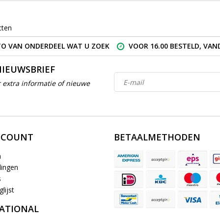
cten
O VAN ONDERDEEL WAT U ZOEK
VOOR 16.00 BESTELD, VA
NIEUWSBRIEF
 extra informatie of nieuwe
CCOUNT
BETAALMETHODEN
n
lingen
s
lijst
ATIONAL