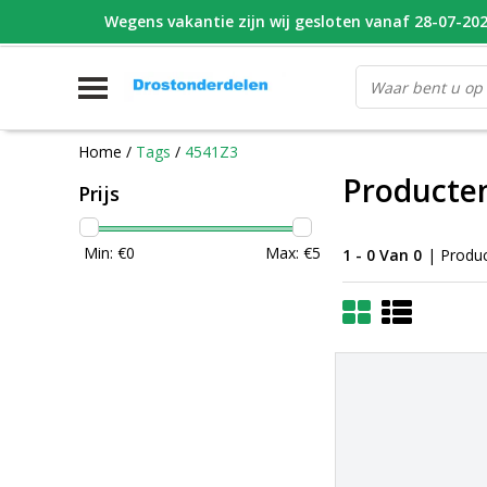
Wegens vakantie zijn wij gesloten vanaf 28-07-2026
WHATSAPP FOTO VAN ONDERDEEL WAT U ZOEK
V
Home
/
Tags
/
4541Z3
Producte
Prijs
Min: €
0
Max: €
5
1 - 0 Van 0
| Produ