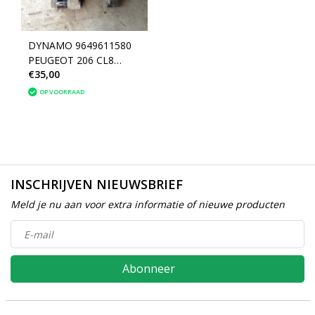
DYNAMO 9649611580
PEUGEOT 206 CL8
€35,00
(5705AZ) Denso
OP VOORRAAD
INSCHRIJVEN NIEUWSBRIEF
Meld je nu aan voor extra informatie of nieuwe producten
Abonneer