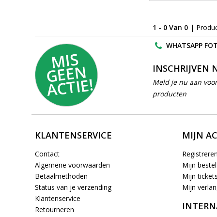
1 - 0 Van 0
| Produ
WHATSAPP FOT
MI
S
G
E
E
A
C
TI
N
INSCHRIJVEN 
E!
Meld je nu aan voor
producten
KLANTENSERVICE
MIJN A
Contact
Registrere
Algemene voorwaarden
Mijn bestel
Betaalmethoden
Mijn ticket
Status van je verzending
Mijn verlang
Klantenservice
INTERN
Retourneren