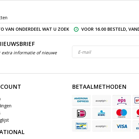
cten
O VAN ONDERDEEL WAT U ZOEK
VOOR 16.00 BESTELD, VA
NIEUWSBRIEF
 extra informatie of nieuwe
CCOUNT
BETAALMETHODEN
n
lingen
s
lijst
ATIONAL