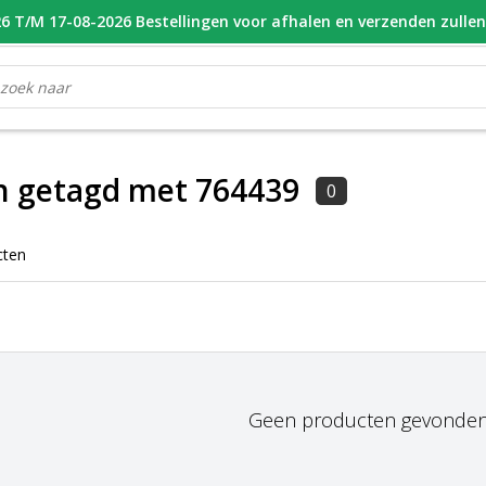
 T/M 17-08-2026 Bestellingen voor afhalen en verzenden zulle
OOR 16.00 BESTELD, VANDAAG VERZONDEN
GESPECIALISEERD PE
n getagd met 764439
0
cten
Geen producten gevonden!.