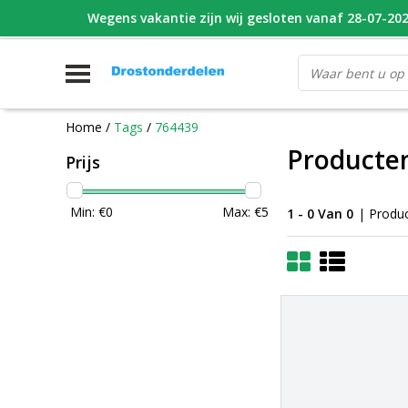
Wegens vakantie zijn wij gesloten vanaf 28-07-2026
WHATSAPP FOTO VAN ONDERDEEL WAT U ZOEK
V
Home
/
Tags
/
764439
Producte
Prijs
Min: €
0
Max: €
5
1 - 0 Van 0
| Produ