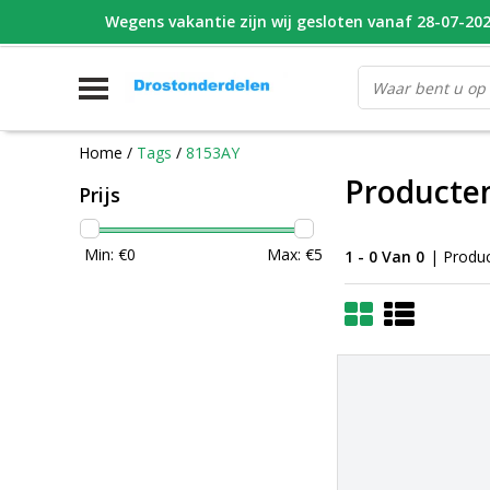
Wegens vakantie zijn wij gesloten vanaf 28-07-2026
WHATSAPP FOTO VAN ONDERDEEL WAT U ZOEK
V
Home
/
Tags
/
8153AY
Producte
Prijs
Min: €
0
Max: €
5
1 - 0 Van 0
| Produ