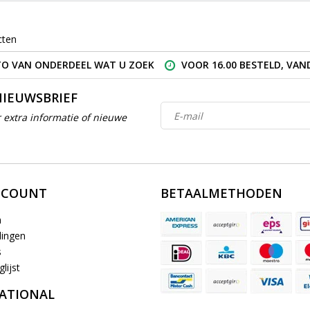
cten
O VAN ONDERDEEL WAT U ZOEK
VOOR 16.00 BESTELD, VA
NIEUWSBRIEF
 extra informatie of nieuwe
CCOUNT
BETAALMETHODEN
n
lingen
s
lijst
ATIONAL