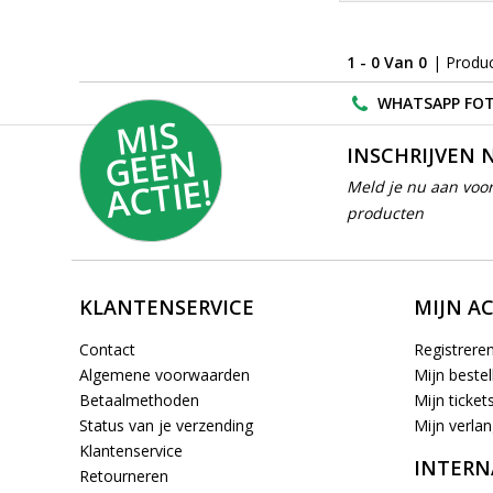
1 - 0 Van 0
| Produ
WHATSAPP FOT
MI
S
G
E
E
A
C
TI
N
INSCHRIJVEN 
E!
Meld je nu aan voor
producten
KLANTENSERVICE
MIJN A
Contact
Registrere
Algemene voorwaarden
Mijn bestel
Betaalmethoden
Mijn ticket
Status van je verzending
Mijn verlang
Klantenservice
INTERN
Retourneren