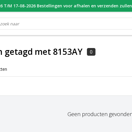
 T/M 17-08-2026 Bestellingen voor afhalen en verzenden zulle
OOR 16.00 BESTELD, VANDAAG VERZONDEN
GESPECIALISEERD PE
n getagd met 8153AY
0
cten
Geen producten gevonden!.