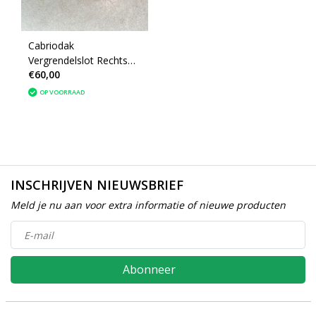
Cabriodak
Vergrendelslot Rechts
€60,00
9680079280 peugeot
207cc ( 8484T1)
OP VOORRAAD
INSCHRIJVEN NIEUWSBRIEF
Meld je nu aan voor extra informatie of nieuwe producten
Abonneer