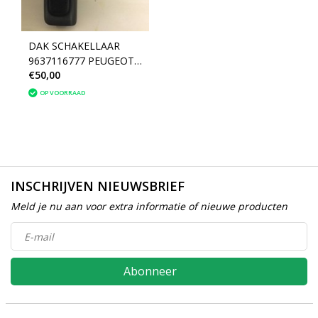
DAK SCHAKELLAAR
9637116777 PEUGEOT
€50,00
206 CC (655476)
OP VOORRAAD
INSCHRIJVEN NIEUWSBRIEF
Meld je nu aan voor extra informatie of nieuwe producten
Abonneer