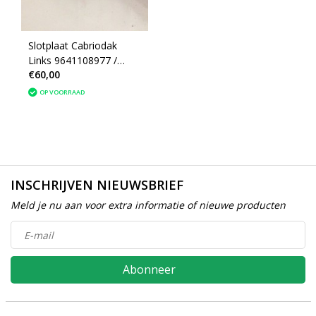
Slotplaat Cabriodak
Links 9641108977 /
€60,00
9641108980 Peugeot
206CC (848482)
OP VOORRAAD
INSCHRIJVEN NIEUWSBRIEF
Meld je nu aan voor extra informatie of nieuwe producten
Abonneer