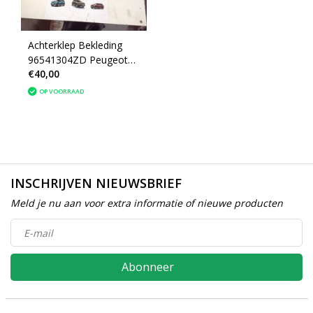
Achterklep Bekleding
96541304ZD Peugeot
€40,00
207CC (8748LE)
OP VOORRAAD
INSCHRIJVEN NIEUWSBRIEF
Meld je nu aan voor extra informatie of nieuwe producten
Abonneer