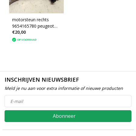
motorsteun rechts
9654165780 peugeot
€20,00
207 (1839F5)
OP VOORRAAD
INSCHRIJVEN NIEUWSBRIEF
Meld je nu aan voor extra informatie of nieuwe producten
Abonneer