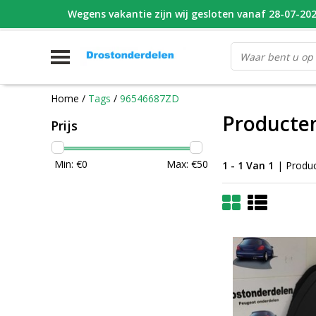
Wegens vakantie zijn wij gesloten vanaf 28-07-2026
WHATSAPP FOTO VAN ONDERDEEL WAT U ZOEK
V
Home
/
Tags
/
96546687ZD
Producte
Prijs
Min: €
0
Max: €
50
1 - 1 Van 1
| Produ