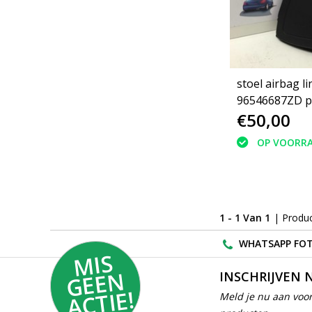
stoel airbag links
96546687ZD p
€50,00
207 (8216NE)
OP VOORR
1 - 1 Van 1
| Produ
WHATSAPP FOT
MI
S
G
E
E
A
C
TI
N
INSCHRIJVEN 
E!
Meld je nu aan voor