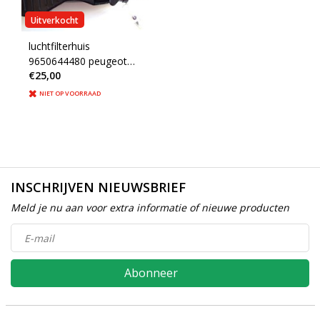
Uitverkocht
luchtfilterhuis
9650644480 peugeot
€25,00
206 (1420P0)
NIET OP VOORRAAD
INSCHRIJVEN NIEUWSBRIEF
Meld je nu aan voor extra informatie of nieuwe producten
Abonneer