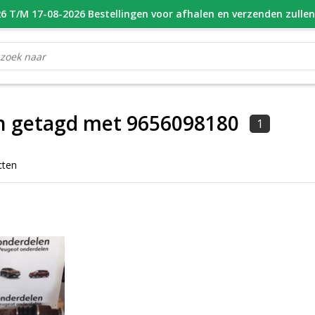
 T/M 17-08-2026 Bestellingen voor afhalen en verzenden zulle
OOR 16.00 BESTELD, VANDAAG VERZONDEN
GESPECIALISEERD PE
n getagd met 9656098180
1
cten