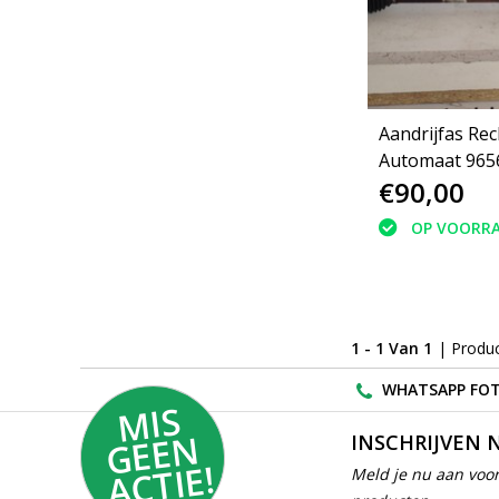
Aandrijfas Rec
Automaat 965
€90,00
Peugeot 207 1
OP VOORR
1 - 1 Van 1
| Produ
WHATSAPP FOT
MI
S
G
E
E
A
C
TI
N
INSCHRIJVEN 
E!
Meld je nu aan voor