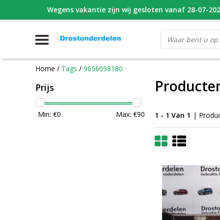
Wegens vakantie zijn wij gesloten vanaf 28-07-2026
WHATSAPP FOTO VAN ONDERDEEL WAT U ZOEK
V
Home
/
Tags
/
9656098180
Producte
Prijs
Min: €
0
Max: €
90
1 - 1 Van 1
| Produ