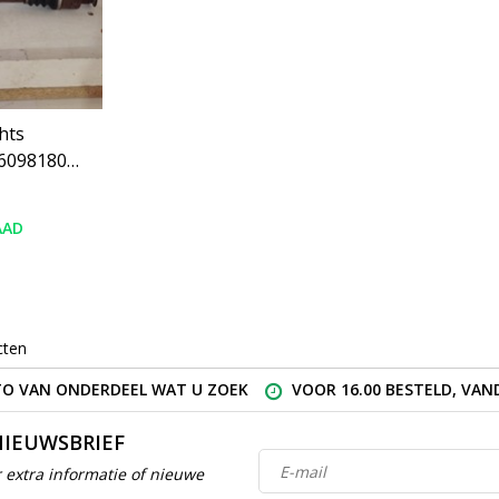
hts
6098180
.6
AAD
cten
O VAN ONDERDEEL WAT U ZOEK
VOOR 16.00 BESTELD, VA
NIEUWSBRIEF
 extra informatie of nieuwe