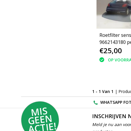
Roetfilter sen
9662143180 p
€25,00
(1618Z9)
OP VOORR
1 - 1 Van 1
| Produ
WHATSAPP FOT
MI
S
G
E
E
A
C
TI
N
INSCHRIJVEN 
E!
Meld je nu aan voor