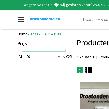
Wegens vakantie zijn wij gesloten vanaf 28-07-2026
WHATSAPP FOTO VAN ONDERDEEL WAT U ZOEK
V
Home
/
Tags
/
9662143180
Producte
Prijs
Min: €
0
Max: €
25
1 - 1 Van 1
| Produ