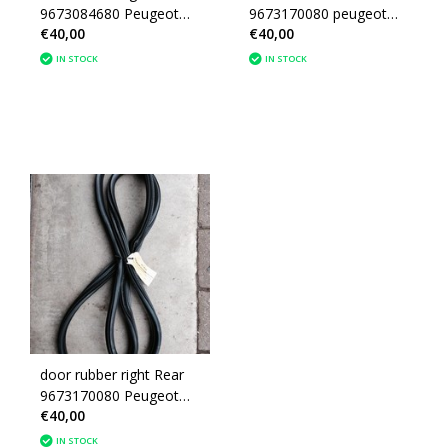
9673084680 Peugeot
9673170080 peugeot
€40,00
€40,00
208 4 doors
208 4 doors
IN STOCK
IN STOCK
door rubber right Rear
9673170080 Peugeot
€40,00
208 4 doors
IN STOCK