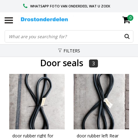
WHATSAPP FOTO VAN ONDERDEEL WAT U ZOEK
0
VOOR 16.00 BESTELD, VANDAAG VERZONDEN
GESPECIALISEERD PEUGEOT
FILTERS
Door seals
3
door rubber right for
door rubber left Rear