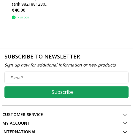
tank 9821881280
€40,00
Peugeot 3008 P84e
IN STOCK
SUBSCRIBE TO NEWSLETTER
Sign up now for additional information or new products
Subscribe
CUSTOMER SERVICE
MY ACCOUNT
INTERNATIONAL