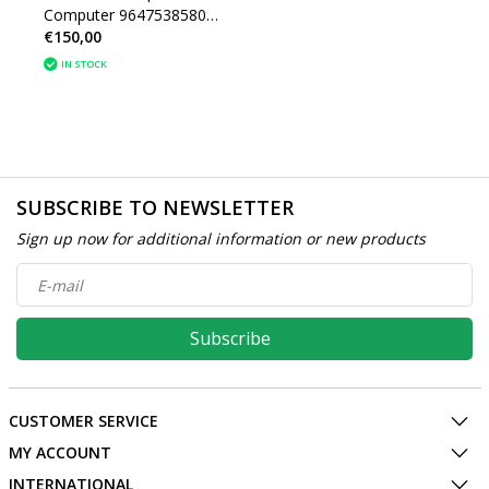
Computer 9647538580
€150,00
Peugeot 307CC
(6545N1)
IN STOCK
SUBSCRIBE TO NEWSLETTER
Sign up now for additional information or new products
Subscribe
CUSTOMER SERVICE
MY ACCOUNT
INTERNATIONAL