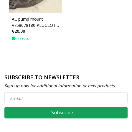
AC pump mount
V758078180 PEUGEOT
€20,00
308
IN STOCK
SUBSCRIBE TO NEWSLETTER
Sign up now for additional information or new products
Subscribe