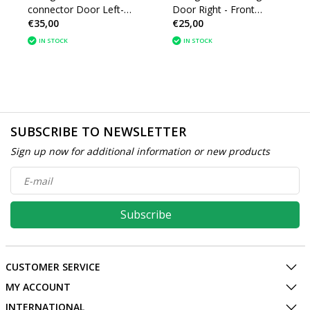
connector Door Left-
Door Right - Front
€35,00
€25,00
Rear 9807917680
9807916280 Peugeot
Peugeot 308 T9
308 T9
IN STOCK
IN STOCK
SUBSCRIBE TO NEWSLETTER
Sign up now for additional information or new products
Subscribe
CUSTOMER SERVICE
MY ACCOUNT
INTERNATIONAL