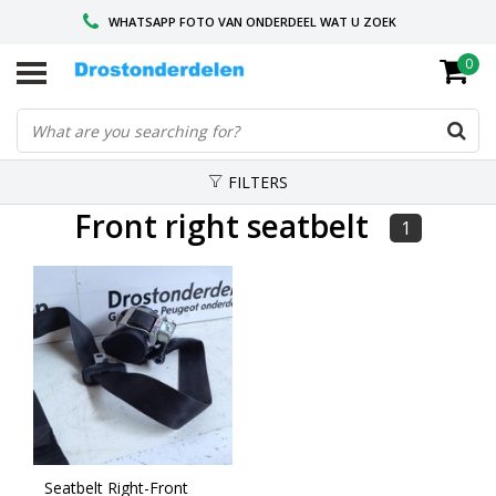
WHATSAPP FOTO VAN ONDERDEEL WAT U ZOEK
0
VOOR 16.00 BESTELD, VANDAAG VERZONDEN
GESPECIALISEERD PEUGEOT
FILTERS
Front right seatbelt
1
Seatbelt Right-Front